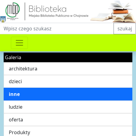
Fraza do wyszukiwania
szukaj
Galeria
architektura
dzieci
inne
ludzie
oferta
Produkty