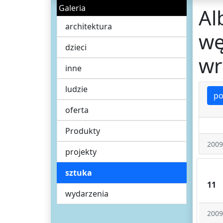
Galeria
Al
architektura
wę
dzieci
wr
inne
ludzie
po
oferta
Produkty
2009
projekty
sztuka
11
wydarzenia
2009