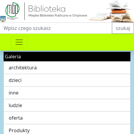
Fraza do wyszukiwania
szukaj
Galeria
architektura
dzieci
inne
ludzie
oferta
Produkty