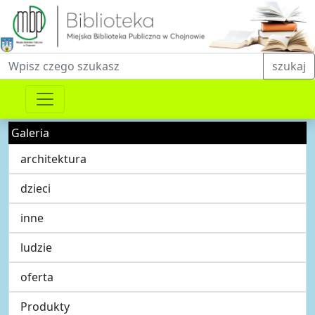
Fraza do wyszukiwania
szukaj
Galeria
architektura
dzieci
inne
ludzie
oferta
Produkty