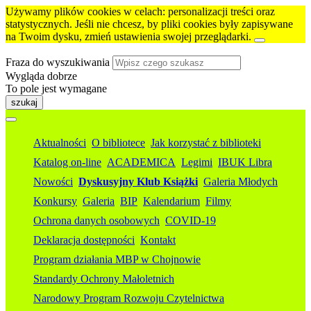
Używamy plików cookies w celach: personalizacji treści oraz
statystycznych. Jeśli nie chcesz, by pliki cookies były zapisywane
na Twoim dysku, zmień ustawienia swojej przeglądarki.
Fraza do wyszukiwania
Wygląda dobrze
To pole jest wymagane
szukaj
Aktualności
O bibliotece
Jak korzystać z biblioteki
Katalog on-line
ACADEMICA
Legimi
IBUK Libra
Nowości
Dyskusyjny Klub Książki
Galeria Młodych
Konkursy
Galeria
BIP
Kalendarium
Filmy
Ochrona danych osobowych
COVID-19
Deklaracja dostępności
Kontakt
Program działania MBP w Chojnowie
Standardy Ochrony Małoletnich
Narodowy Program Rozwoju Czytelnictwa